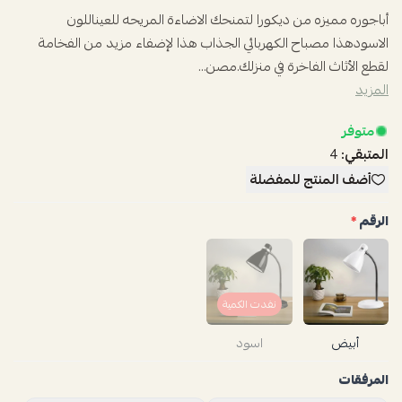
أباجوره مميزه من ديكورا لتمنحك الاضاءة المريحه للعيناللون
الاسودهذا مصباح الكهربائي الجذاب هذا لإضفاء مزيد من الفخامة
لقطع الأثاث الفاخرة في منزلك.مصن...
المزيد
متوفر
المتبقي:
4
أضف المنتج للمفضلة
الرقم
*
نفدت الكمية
أبيض
اسود
المرفقات