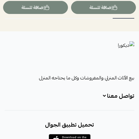
إضافة للسلة
إضافة للسلة
ديكورا
بيع الأثاث المنزلي والمفروشات وكل ما يحتاجه المنزل
تواصل معنا
+966531828315
تحميل تطبيق الجوال
+966531828315
+966554076989