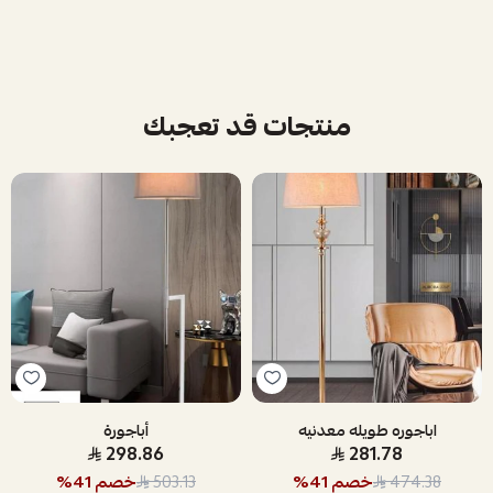
منتجات قد تعجبك
اباجوره طويله معدنيه
أباجورة
298.86
281.78
خصم
41
%
خصم
41
%
503.13
474.38