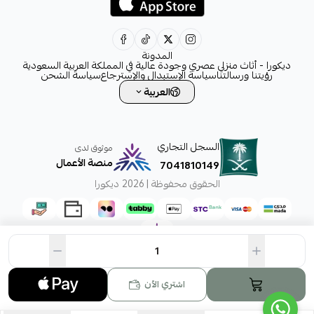
decora6586@gmail.com
0531828315
المدونة
ديكورا - أثاث منزلي عصري وجودة عالية في المملكة العربية السعودية
رؤيتنا ورسالتنا
سياسة الإستبدال والإسترجاع
سياسة الشحن
العربية
السجل التجاري
موثوق لدى
منصة الأعمال
7041810149
الحقوق محفوظة | 2026
ديكورا
اشتري الآن