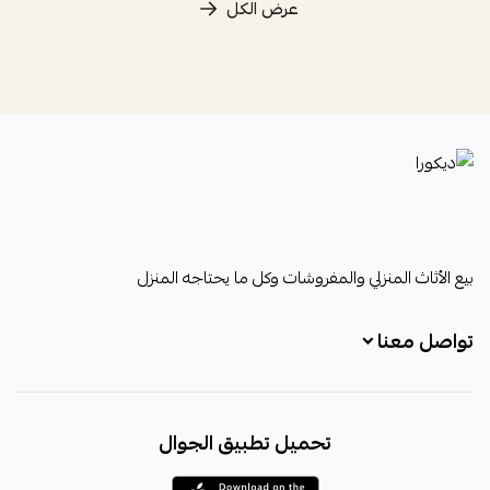
عرض الكل
ديكورا
بيع الأثاث المنزلي والمفروشات وكل ما يحتاجه المنزل
تواصل معنا
+966531828315
تحميل تطبيق الجوال
+966531828315
+966554076989