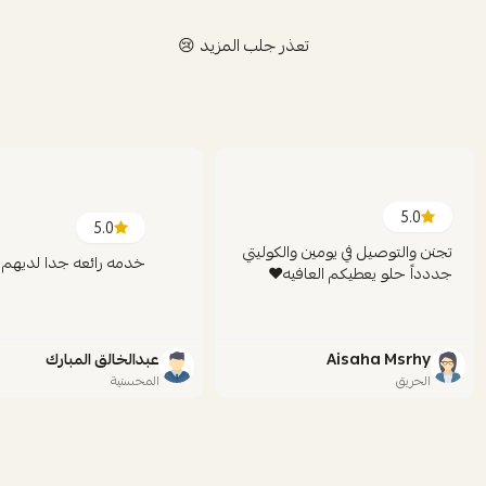
تعذر جلب المزيد 😢
5.0
5.0
تجنن والتوصيل في يومين والكوليتي
خدمه رائعه جدا لديهم
جددداً حلو يعطيكم العافيه❤️
Aisaha Msrhy
عبدالخالق المبارك
الحريق
المحسنية