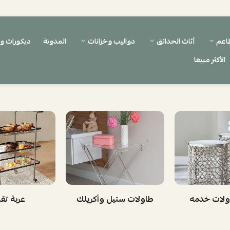
اعم
أثاث الحدائق
دواليب وخزانات
المدونة
ديكورات 
الأكثر مبيعا
لات خدمه
طاولات ستيل وأكريلك
عربة تق