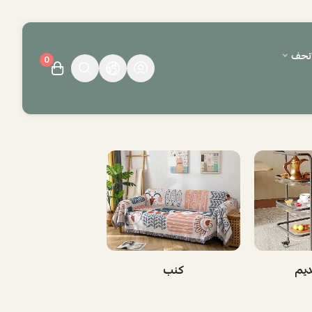
وتحف
0
ديم
كنب