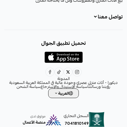
بيع الأثاث المنزلي والمفروشات وكل ما يحتاجه المنزل
تواصل معنا
+966531828315
تحميل تطبيق الجوال
+966531828315
+966554076989
decora6586@gmail.com
0531828315
المدونة
ديكورا - أثاث منزلي عصري وجودة عالية في المملكة العربية السعودية
رؤيتنا ورسالتنا
سياسة الإستبدال والإسترجاع
سياسة الشحن
العربية
السجل التجاري
موثوق لدى
منصة الأعمال
7041810149