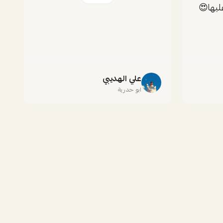
يها😍
علي الهديبي
ابو حدرية