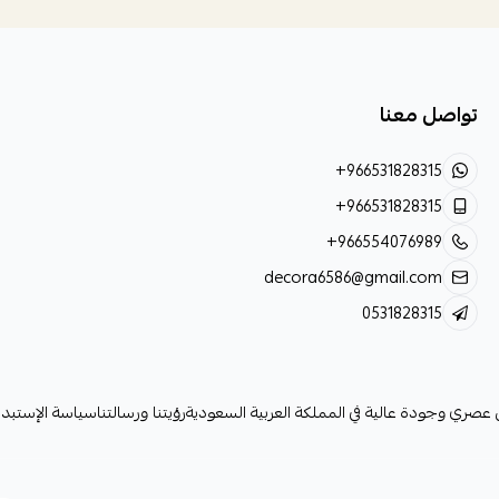
تواصل معنا
+966531828315
+966531828315
+966554076989
decora6586@gmail.com
0531828315
لي عصري وجودة عالية في المملكة العربية السعودية
رؤيتنا ورسالتنا
سياسة الإستبدا