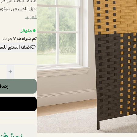
عندما تبحث عن طريق
قابل للطي من ديكورا ه
المزيد
متوفر
تم شراءه:
9
مرات
أضف المنتج للم
إضاف