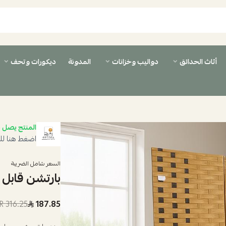
أثاث الحدائق
دواليب وخزانات
المدونة
ديكورات وتحف
المنتج يصل ب
اضغط هنا لل
السعر شامل الضريبة
بارتشن قابل 
316.25 SAR
187.85