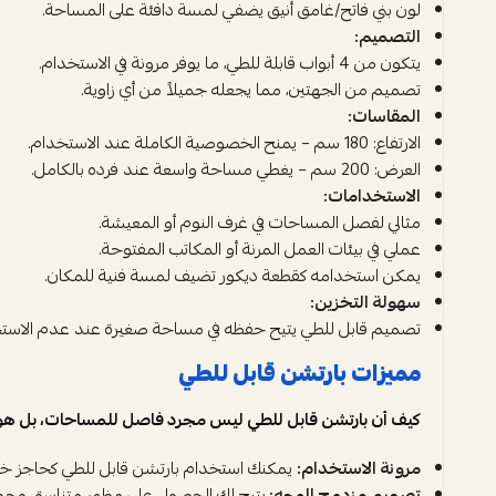
لون بني فاتح/غامق أنيق يضفي لمسة دافئة على المساحة.
التصميم:
يتكون من 4 أبواب قابلة للطي، ما يوفر مرونة في الاستخدام.
تصميم من الجهتين، مما يجعله جميلاً من أي زاوية.
المقاسات:
الارتفاع: 180 سم – يمنح الخصوصية الكاملة عند الاستخدام.
العرض: 200 سم – يغطي مساحة واسعة عند فرده بالكامل.
الاستخدامات:
مثالي لفصل المساحات في غرف النوم أو المعيشة.
عملي في بيئات العمل المرنة أو المكاتب المفتوحة.
يمكن استخدامه كقطعة ديكور تضيف لمسة فنية للمكان.
سهولة التخزين:
تصميم قابل للطي يتيح حفظه في مساحة صغيرة عند عدم الاستخ
مميزات بارتشن قابل للطي
كيف أن بارتشن قابل للطي ليس مجرد فاصل للمساحات، بل ه
مرونة الاستخدام:
يمكنك استخدام بارتشن قابل للطي كحاجز خص
تصميم مزدوج الوجه:
يتيح لك الحصول على مظهر متناسق وجم