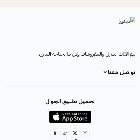
ديكورا
بيع الأثاث المنزلي والمفروشات وكل ما يحتاجه المنزل
تواصل معنا
+966531828315
تحميل تطبيق الجوال
+966531828315
+966554076989
decora6586@gmail.com
0531828315