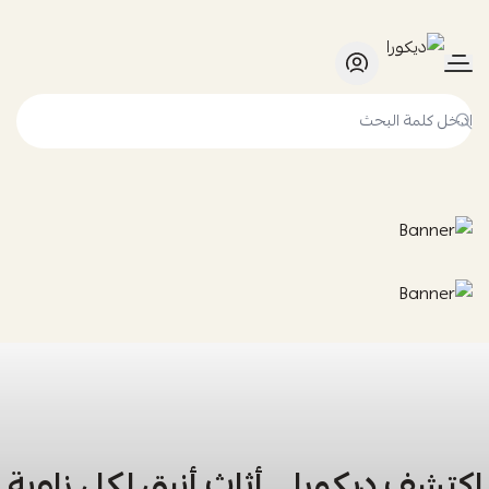
ديكورا
اكتشف ديكورا… أثاث أنيق لكل زاوية