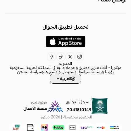
+966531828315
تحميل تطبيق الجوال
+966531828315
+966554076989
decora6586@gmail.com
0531828315
المدونة
ديكورا - أثاث منزلي عصري وجودة عالية في المملكة العربية السعودية
رؤيتنا ورسالتنا
سياسة الإستبدال والإسترجاع
سياسة الشحن
العربية
السجل التجاري
موثوق لدى
منصة الأعمال
7041810149
الحقوق محفوظة | 2026
ديكورا