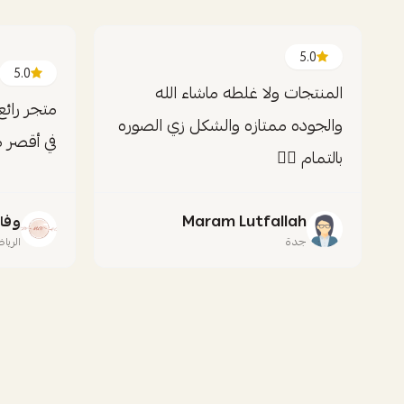
5.0
5.0
المنتجات ولا غلطه ماشاء الله
متجر رائع
والجوده ممتازه والشكل زي الصوره
في أقصر 
بالتمام 👍🏻
Maram Lutfallah
وفا
جدة
الريا