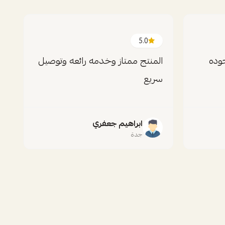
5.0
م
وده
المنتج ممتاز وخدمه رائعه وتوصيل
ا
سريع
ر
ابراهيم جعفري
جدة