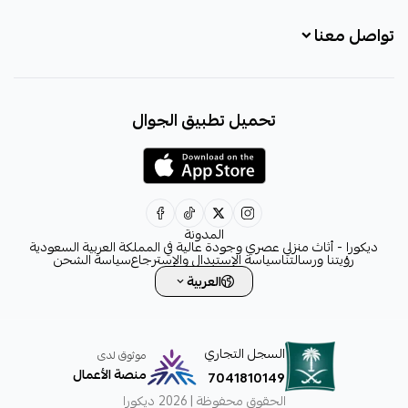
تواصل معنا
+966531828315
تحميل تطبيق الجوال
+966531828315
+966554076989
decora6586@gmail.com
0531828315
المدونة
ديكورا - أثاث منزلي عصري وجودة عالية في المملكة العربية السعودية
رؤيتنا ورسالتنا
سياسة الإستبدال والإسترجاع
سياسة الشحن
العربية
السجل التجاري
موثوق لدى
منصة الأعمال
7041810149
الحقوق محفوظة | 2026
ديكورا