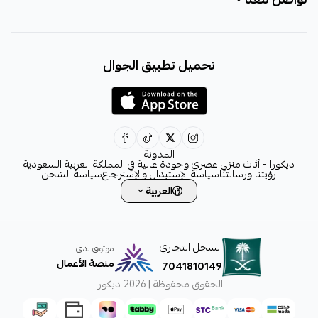
+966531828315
تحميل تطبيق الجوال
+966531828315
+966554076989
decora6586@gmail.com
0531828315
المدونة
ديكورا - أثاث منزلي عصري وجودة عالية في المملكة العربية السعودية
رؤيتنا ورسالتنا
سياسة الإستبدال والإسترجاع
سياسة الشحن
العربية
السجل التجاري
موثوق لدى
منصة الأعمال
7041810149
الحقوق محفوظة | 2026
ديكورا