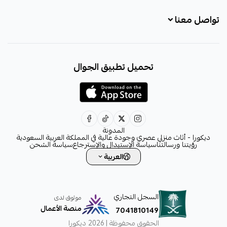
تواصل معنا
+966531828315
تحميل تطبيق الجوال
+966531828315
+966554076989
decora6586@gmail.com
0531828315
المدونة
ديكورا - أثاث منزلي عصري وجودة عالية في المملكة العربية السعودية
رؤيتنا ورسالتنا
سياسة الإستبدال والإسترجاع
سياسة الشحن
العربية
السجل التجاري
موثوق لدى
منصة الأعمال
7041810149
الحقوق محفوظة | 2026
ديكورا