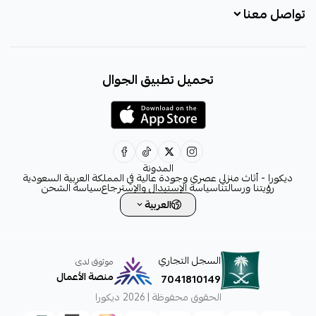
تواصل معنا
+966531828315
تحميل تطبيق الجوال
+966531828315
+966554076989
decora6586@gmail.com
0531828315
المدونة
ديكورا - أثاث منزلي عصري وجودة عالية في المملكة العربية السعودية
رؤيتنا ورسالتنا
سياسة الإستبدال والإسترجاع
سياسة الشحن
العربية
السجل التجاري
موثوق لدى
منصة الأعمال
7041810149
الحقوق محفوظة | 2026
ديكورا