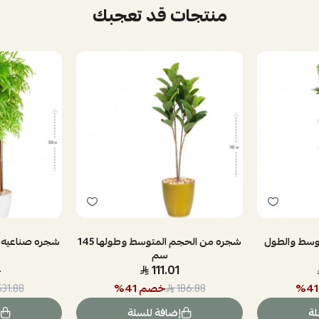
منتجات قد تعجبك
وسط والطول
شجره من الحجم المتوسط وطولها 145
شجره صناعيه م
سم
4
111.01
41
%
خصم
41
%
531.88
186.88
لة
إضافة للسلة