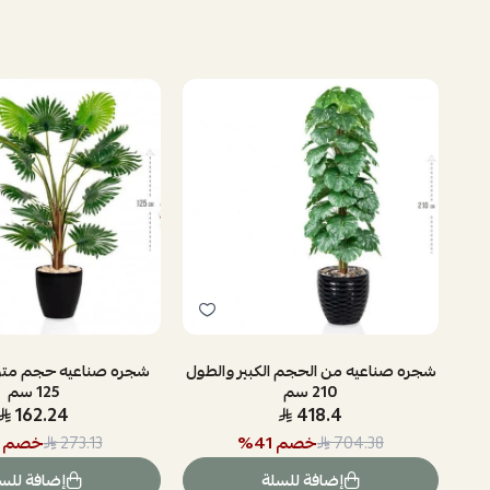
شجره صناعيه من الحجم الكبير والطول
شجره صناعيه حجم مت
210 سم
125 سم
162.24
418.4
خصم
41
%
خصم
273.13
704.38
إضافة للسلة
إضافة للس