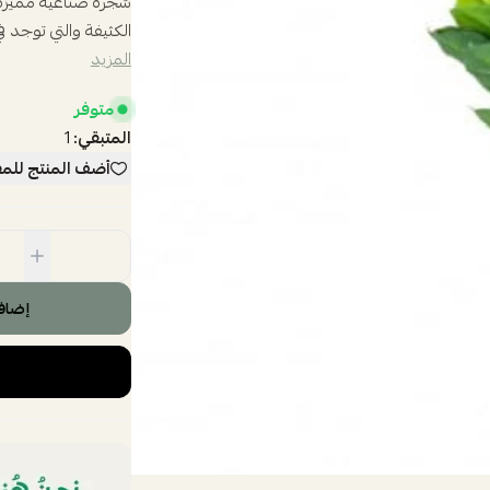
شجره صناعيه مميزه م
الكثيفة والتي توجد في
المزيد
متوفر
المتبقي:
1
أضف المنتج للم
إضاف