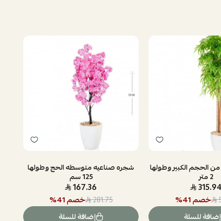
ن الحجم الكبير وطولها
شجره صناعيه متوسطه الحج وطولها
2 متر
125 سم
167.36
315.9
خصم
41
%
خصم
41
%
281.75
إضافة للسلة
إضافة للسلة