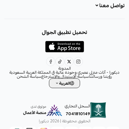
تواصل معنا
+966531828315
تحميل تطبيق الجوال
+966531828315
+966554076989
decora6586@gmail.com
0531828315
المدونة
ديكورا - أثاث منزلي عصري وجودة عالية في المملكة العربية السعودية
رؤيتنا ورسالتنا
سياسة الإستبدال والإسترجاع
سياسة الشحن
العربية
السجل التجاري
موثوق لدى
منصة الأعمال
7041810149
الحقوق محفوظة | 2026
ديكورا