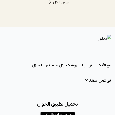
عرض الكل
ديكورا
بيع الأثاث المنزلي والمفروشات وكل ما يحتاجه المنزل
تواصل معنا
+966531828315
تحميل تطبيق الجوال
+966531828315
+966554076989