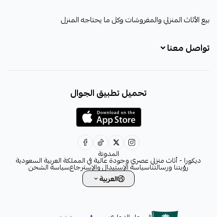
ديكورا
بيع الأثاث المنزلي والمفروشات وكل ما يحتاجه المنزل
تواصل معنا
+966531828315
تحميل تطبيق الجوال
+966531828315
+966554076989
decora6586@gmail.com
0531828315
المدونة
ديكورا - أثاث منزلي عصري وجودة عالية في المملكة العربية السعودية
رؤيتنا ورسالتنا
سياسة الإستبدال والإسترجاع
سياسة الشحن
العربية
السجل التجاري