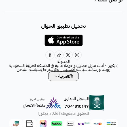
+966531828315
تحميل تطبيق الجوال
+966531828315
+966554076989
decora6586@gmail.com
0531828315
المدونة
ديكورا - أثاث منزلي عصري وجودة عالية في المملكة العربية السعودية
رؤيتنا ورسالتنا
سياسة الإستبدال والإسترجاع
سياسة الشحن
العربية
السجل التجاري
موثوق لدى
منصة الأعمال
7041810149
الحقوق محفوظة | 2026
ديكورا