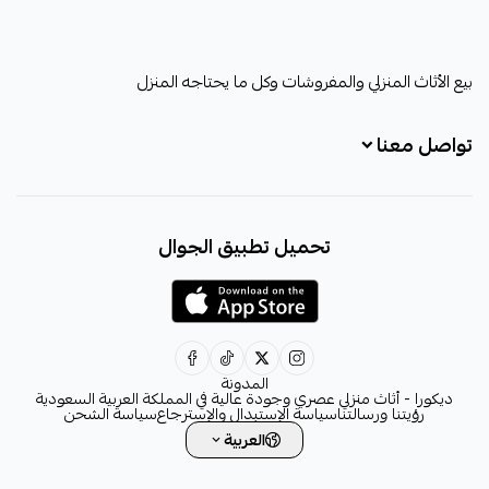
ديكورا
بيع الأثاث المنزلي والمفروشات وكل ما يحتاجه المنزل
تواصل معنا
+966531828315
تحميل تطبيق الجوال
+966531828315
+966554076989
decora6586@gmail.com
0531828315
المدونة
ديكورا - أثاث منزلي عصري وجودة عالية في المملكة العربية السعودية
رؤيتنا ورسالتنا
سياسة الإستبدال والإسترجاع
سياسة الشحن
العربية