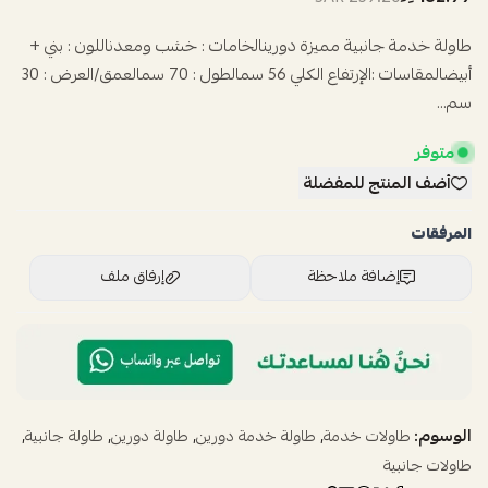
طاولة خدمة جانبية مميزة دورينالخامات : خشب ومعدناللون : بني +
أبيضالمقاسات :الإرتفاع الكلي 56 سمالطول : 70 سمالعمق/العرض : 30
سم...
متوفر
أضف المنتج للمفضلة
المرفقات
إضافة ملاحظة
إرفاق ملف
اسحب و افلت الملف هنا
استعراض
الوسوم:
,
,
,
,
طاولات خدمة
طاولة خدمة دورين
طاولة دورين
طاولة جانبية
طاولات جانبية