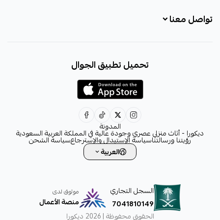
تواصل معنا
+966531828315
تحميل تطبيق الجوال
+966531828315
+966554076989
decora6586@gmail.com
0531828315
المدونة
ديكورا - أثاث منزلي عصري وجودة عالية في المملكة العربية السعودية
رؤيتنا ورسالتنا
سياسة الإستبدال والإسترجاع
سياسة الشحن
العربية
السجل التجاري
موثوق لدى
منصة الأعمال
7041810149
الحقوق محفوظة | 2026
ديكورا