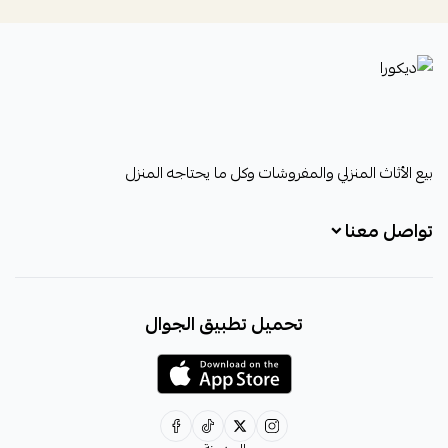
ديكورا
بيع الأثاث المنزلي والمفروشات وكل ما يحتاجه المنزل
تواصل معنا
+966531828315
تحميل تطبيق الجوال
+966531828315
+966554076989
decora6586@gmail.com
0531828315