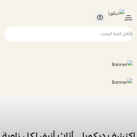
ديكورا
اكتشف ديكورا… أثاث أنيق لكل زاوية