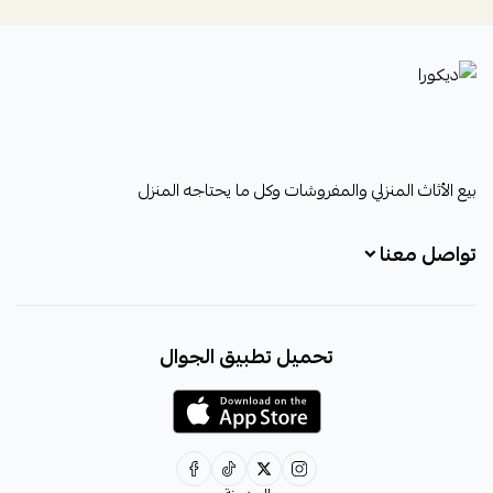
ديكورا
بيع الأثاث المنزلي والمفروشات وكل ما يحتاجه المنزل
تواصل معنا
+966531828315
تحميل تطبيق الجوال
+966531828315
+966554076989
decora6586@gmail.com
0531828315