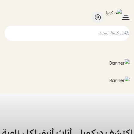
ديكورا
اكتشف ديكورا… أثاث أنيق لكل زاوية