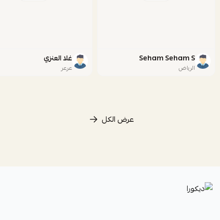
Seham Seham S
غلا العنزي
الرياض
عرعر
عرض الكل