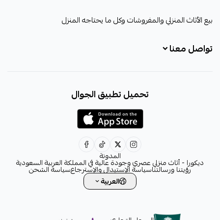
ديكورا
بيع الأثاث المنزلي والمفروشات وكل ما يحتاجه المنزل
تواصل معنا
+966531828315
تحميل تطبيق الجوال
+966531828315
+966554076989
decora6586@gmail.com
0531828315
المدونة
ديكورا - أثاث منزلي عصري وجودة عالية في المملكة العربية السعودية
رؤيتنا ورسالتنا
سياسة الإستبدال والإسترجاع
سياسة الشحن
العربية
السجل التجاري