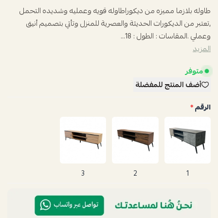
طاوله بلازما مميزه من ديكوراطاوله قويه وعمليه وشديده التحمل
,تعتبر من الديكورات الحديثة والعصرية للمنزل وتأتي بتصميم أنيق
وعملي .المقاسات : الطول : 18...
المزيد
متوفر
أضف المنتج للمفضلة
الرقم
*
3
2
1