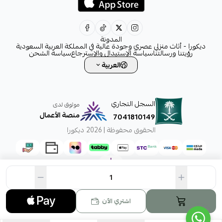
decora6586@gmail.com
0531828315
المدونة
ديكورا - أثاث منزلي عصري وجودة عالية في المملكة العربية السعودية
رؤيتنا ورسالتنا
سياسة الإستبدال والإسترجاع
سياسة الشحن
العربية
السجل التجاري
موثوق لدى
منصة الأعمال
7041810149
الحقوق محفوظة | 2026
ديكورا
اشتري الآن