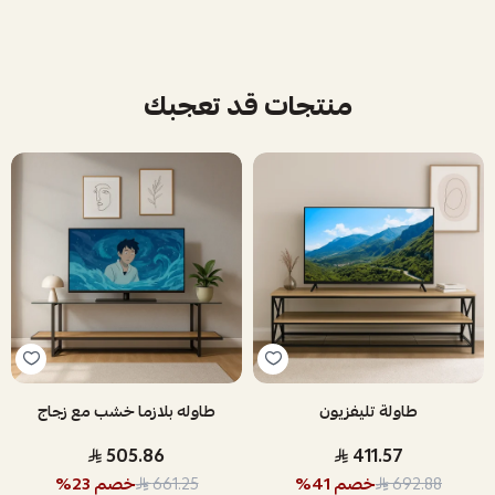
منتجات قد تعجبك
طاولة تليفزيون
طاوله بلازما خشب مع زجاج
505.86
411.57
خصم
41
%
خصم
23
%
661.25
692.88