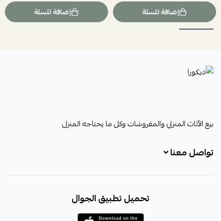
إضافة للسلة
إضافة للسلة
ديكورا
بيع الأثاث المنزلي والمفروشات وكل ما يحتاجه المنزل
تواصل معنا
+966531828315
تحميل تطبيق الجوال
+966531828315
+966554076989