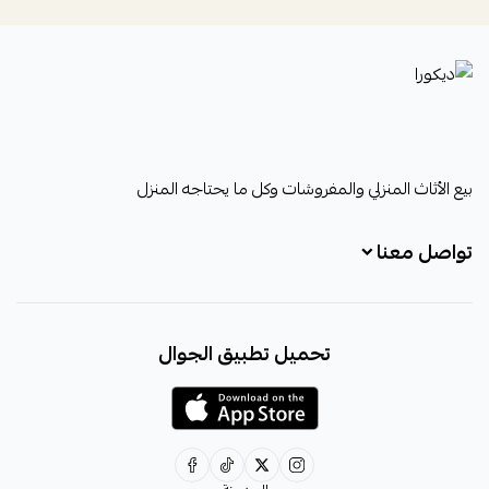
ديكورا
بيع الأثاث المنزلي والمفروشات وكل ما يحتاجه المنزل
تواصل معنا
+966531828315
تحميل تطبيق الجوال
+966531828315
+966554076989
decora6586@gmail.com
0531828315