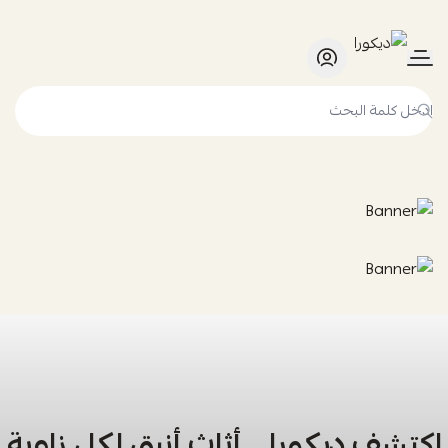
ديكورا
اكتشف ديكورا… أثاث أنيق لكل زاوية