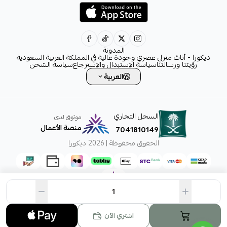
+966554076989
decora6586@gmail.com
0531828315
المدونة
ديكورا - أثاث منزلي عصري وجودة عالية في المملكة العربية السعودية
رؤيتنا ورسالتنا
سياسة الإستبدال والإسترجاع
سياسة الشحن
العربية
السجل التجاري
موثوق لدى
منصة الأعمال
7041810149
الحقوق محفوظة | 2026
ديكورا
اشتري الآن