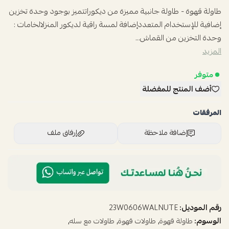
طاولة قهوة - طاولة جانبية مميزة من ديكوراتتميز بوجود وحدة تخزين
إضافية للإستخدام المتعددإضافة لمسة راقية لديكور المنزلالخامات :
وحدة التخزين من القماش...
المزيد
متوفر
أضف المنتج للمفضلة
المرفقات
إضافة ملاحظة
إرفاق ملف
اسحب و افلت الملف هنا
استعراض
رقم الموديل:
23W0606WALNUTE
الوسوم:
,
,
,
طاولة قهوة
طاولات قهوة
طاولات مع سله