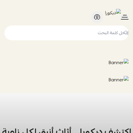
ديكورا
اكتشف ديكورا… أثاث أنيق لكل زاوية