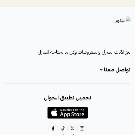
ديكورا
بيع الأثاث المنزلي والمفروشات وكل ما يحتاجه المنزل
تواصل معنا
+966531828315
تحميل تطبيق الجوال
+966531828315
+966554076989
decora6586@gmail.com
0531828315