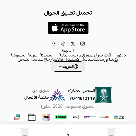
+966531828315
تحميل تطبيق الجوال
+966531828315
+966554076989
decora6586@gmail.com
0531828315
المدونة
ديكورا - أثاث منزلي عصري وجودة عالية في المملكة العربية السعودية
رؤيتنا ورسالتنا
سياسة الإستبدال والإسترجاع
سياسة الشحن
العربية
السجل التجاري
موثوق لدى
منصة الأعمال
7041810149
الحقوق محفوظة | 2026
ديكورا