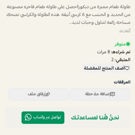
طاولة طعام مميزة من ديكورااحصل علي طاوله طعام فاخره مصنوعه
من الحديد و الخشب مع 6 كرسي أنيقه .هذه الطاوله والكراسي تمنحك
مساحه رائعه لتناول وجبات لذيذ...
المزيد
متوفر
تم شراءه:
8
مرات
المتبقي:
2
أضف المنتج للمفضلة
المرفقات
إضافة ملاحظة
إرفاق ملف
اسحب و افلت الملف هنا
استعراض