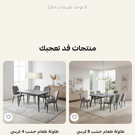
لا توجد تقييمات حاليا
منتجات قد تعجبك
طاولة طعام خشب 8 كرسي
طاولة طعام خشب 4 كرسي