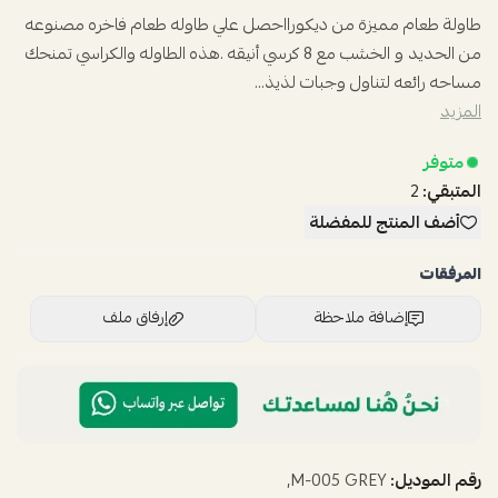
طاولة طعام مميزة من ديكورااحصل علي طاوله طعام فاخره مصنوعه
من الحديد و الخشب مع 8 كرسي أنيقه .هذه الطاوله والكراسي تمنحك
مساحه رائعه لتناول وجبات لذيذ...
المزيد
متوفر
المتبقي:
2
أضف المنتج للمفضلة
المرفقات
إضافة ملاحظة
إرفاق ملف
اسحب و افلت الملف هنا
استعراض
رقم الموديل:
M-005 GREY,