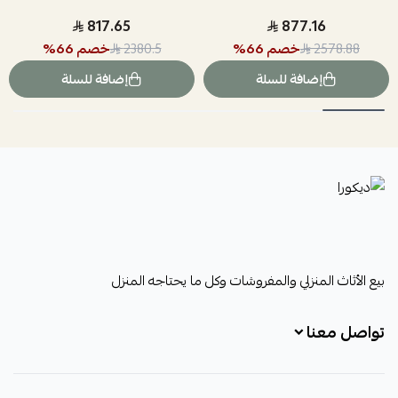
817.65
877.16
خصم
66
%
خصم
66
%
2380.5
2578.88
إضافة للسلة
إضافة للسلة
ديكورا
بيع الأثاث المنزلي والمفروشات وكل ما يحتاجه المنزل
تواصل معنا
+966531828315