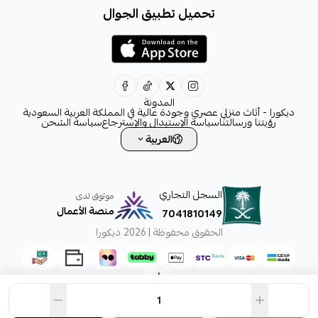
تحميل تطبيق الجوال
+966531828315
+966554076989
decora6586@gmail.com
0531828315
المدونة
ديكورا - أثاث منزلي عصري وجودة عالية في المملكة العربية السعودية
رؤيتنا ورسالتنا
سياسة الإستبدال والإسترجاع
سياسة الشحن
العربية
السجل التجاري
موثوق لدى
منصة الأعمال
7041810149
الحقوق محفوظة | 2026
ديكورا