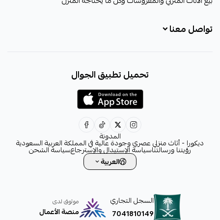
بيع الأثاث المنزلي والمفروشات وكل ما يحتاجه المنزل
تواصل معنا
+966531828315
تحميل تطبيق الجوال
+966531828315
+966554076989
decora6586@gmail.com
0531828315
المدونة
ديكورا - أثاث منزلي عصري وجودة عالية في المملكة العربية السعودية
رؤيتنا ورسالتنا
سياسة الإستبدال والإسترجاع
سياسة الشحن
العربية
السجل التجاري
موثوق لدى
منصة الأعمال
7041810149