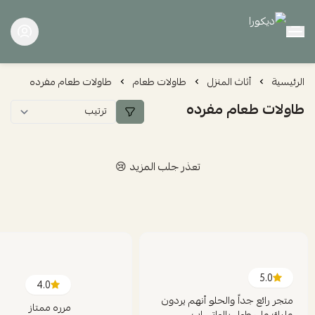
ديكورا
الرئيسية
أثاث المنزل
طاولات طعام
طاولات طعام مفرده
طاولات طعام مفرده
تعذر جلب المزيد 😢
5.0
4.0
متجر رائع جداً والحلو أنهم يردون
مرره ممتاز
عليك على طول بالواتساب