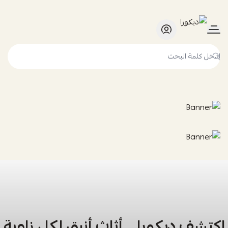
ديكورا
اكتشف ديكورا… أثاث أنيق لكل زاوية