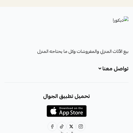
ديكورا
بيع الأثاث المنزلي والمفروشات وكل ما يحتاجه المنزل
تواصل معنا
+966531828315
تحميل تطبيق الجوال
+966531828315
+966554076989
decora6586@gmail.com
0531828315