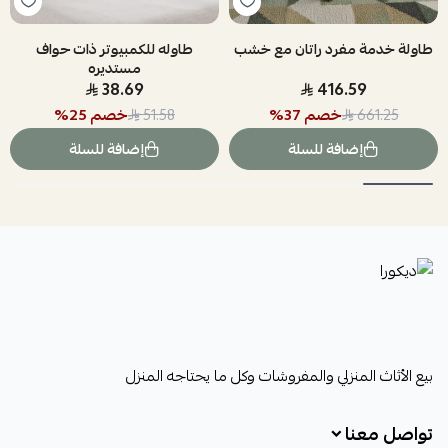
طاولة خدمة مفرد راتان مع خشب
طاوله للكمبيوتر ذات حواف
مستديره
38.69
416.59
خصم
37
%
خصم
25
%
51.58
661.25
إضافة للسلة
إضافة للسلة
ديكورا
بيع الأثاث المنزلي والمفروشات وكل ما يحتاجه المنزل
تواصل معنا