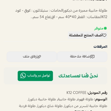
طاولة جانبية مميزة من ديكوراالخامات : ستيلاللون : كوفي - كود
K12المقاسات : القطر 40*40 سم - الإرتفاع 54 سم...
متوفر
أضف المنتج للمفضلة
المرفقات
إضافة ملاحظة
إرفاق ملف
اسحب و افلت الملف هنا
استعراض
رقم الموديل:
K12 COFFEE
الوسوم:
,
,
,
طاولة قهوة
طاولة جانبية
طاولة جانبية ديكورا
,
,
طاولة جانبية للسرير من ديكورا
طاولة شاي ديكورا
طاولة فردية