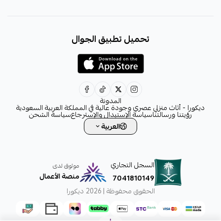
+966531828315
تحميل تطبيق الجوال
+966531828315
+966554076989
decora6586@gmail.com
0531828315
المدونة
ديكورا - أثاث منزلي عصري وجودة عالية في المملكة العربية السعودية
رؤيتنا ورسالتنا
سياسة الإستبدال والإسترجاع
سياسة الشحن
العربية
السجل التجاري
موثوق لدى
منصة الأعمال
7041810149
الحقوق محفوظة | 2026
ديكورا