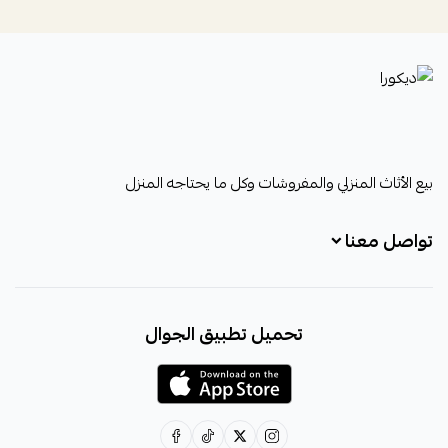
ديكورا
بيع الأثاث المنزلي والمفروشات وكل ما يحتاجه المنزل
تواصل معنا
+966531828315
تحميل تطبيق الجوال
+966531828315
+966554076989
decora6586@gmail.com
0531828315