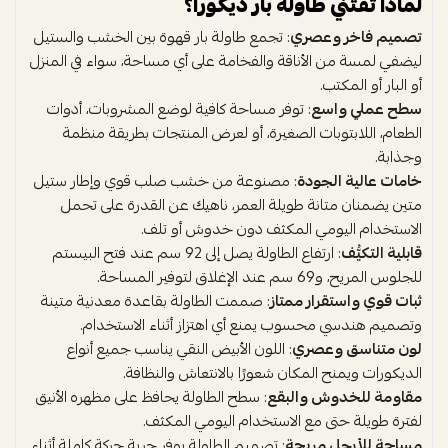
لماذا تقتني طاولة بار ديكورا؟
تصميم فاخر وعصري
: تجمع طاولة بار قهوة بين الخشب والستيل
ليضفي لمسة من الأناقة والفخامة على أي مساحة، سواء في المنزل
أو البار أو المكتب.
سطح عملي واسع
: توفر مساحة كافية لوضع المشروبات، أدوات
الطعام، اللابتوبات الصغيرة، أو لعرض المنتجات بطريقة منظمة
وجذابة.
خامات عالية الجودة
: مصنوعة من خشب صلب قوي وإطار ستيل
متين يضمنان متانة طويلة العمر، ناهيك عن القدرة على تحمل
الاستخدام اليومي المكثف دون خدوش أو تلف.
قابلية التكيُّف
: ارتفاع الطاولة يصل إلى 92 سم عند فتح البيستم
للجلوس المريح، و69 سم عند الإغلاق لتوفير المساحة.
ثبات قوي واستقرار ممتاز
: صممت الطاولة بقاعدة معدنية متينة
وتصميم هندسي محسوب يمنع أي اهتزاز أثناء الاستخدام.
لون متناسق وعصري
: اللون الأبيض النقي يناسب جميع أنواع
الديكورات ويمنح المكان شعورًا بالانتعاش والنظافة.
مقاومة للخدوش والبقع
: سطح الطاولة يحافظ على مظهره الأنيق
لفترة طويلة حتى مع الاستخدام اليومي المكثف.
مساحة للأرجل مريحة
: تصميم الطاولة يوفر حرية حركة كاملة أثناء