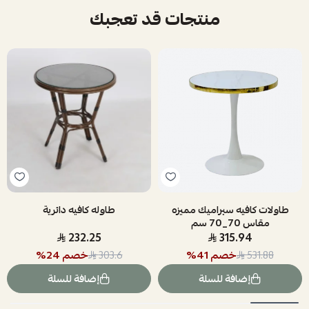
منتجات قد تعجبك
طاولات كافيه سيراميك مميزه
طاوله كافيه دائرية
مقاس 70_70 سم
232.25
315.94
خصم
41
%
خصم
24
%
303.6
531.88
إضافة للسلة
إضافة للسلة