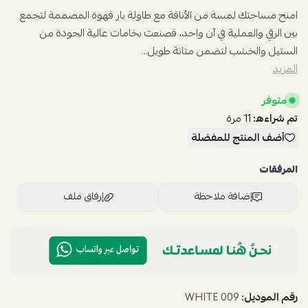
امنح مساحتك لمسة من الأناقة مع طاولة بار قهوة المصممة لتجمع
بين الرقي والعملية في آن واحد، فصنعت بخامات عالية الجودة من
الستيل والخشب لتضمن متانة طويل...
المزيد
متوفر
تم شراءه:
11
مرة
أضف المنتج للمفضلة
المرفقات
إضافة ملاحظة
إرفاق ملف
اسحب و افلت الملف هنا
استعراض
رقم الموديل:
009 WHITE