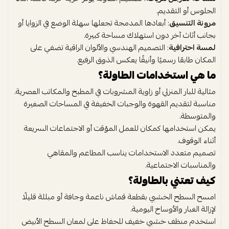
الجلوس أو التقديم.
مرونة التنسيق
: أبعادها المدمجة تجعلها سهلة الوضع في الزوايا أو
بجانب أثاث آخر دون استهلاك مساحة كبيرة.
لمسة احترافية
: التصميم الهندسي والألوان الراقية تضفي على
المكان طابعًا رسميًا وأنيقًا يعكس الذوق الرفيع.
ما هي استخدامات الطاولة؟
مثالية للبار المنزلي أو زاوية المشروبات في المطبخ والمكاتب العصرية.
مناسبة لتقديم القهوة والوجبات الخفيفة في المساحات الصغيرة
والمتوسطة.
يمكن استخدامها كمكان للعمل المؤقت أو الاجتماعات السريعة
أثناء الوقوف.
تصميم متعدد الاستخدامات يناسب المطاعم والمقاهي
والمناسبات الاجتماعية.
كيف تعتني بالطاولة؟
امسح السطح الخشبي بقطعة قماش ناعمة وجافة أو مبللة قليلًا
لإزالة الغبار والأوساخ اليومية.
استخدم منظف خشبي خفيف للحفاظ على لمعان السطح الأبيض