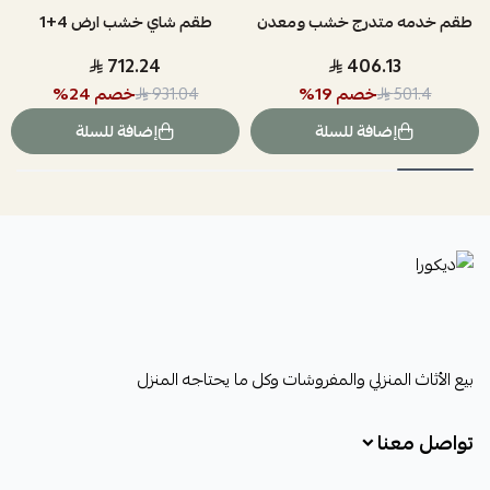
طقم خدمه متدرج خشب ومعدن
طقم شاي خشب ارض 4+1
712.24
406.13
خصم
19
%
خصم
24
%
931.04
501.4
إضافة للسلة
إضافة للسلة
ديكورا
بيع الأثاث المنزلي والمفروشات وكل ما يحتاجه المنزل
تواصل معنا