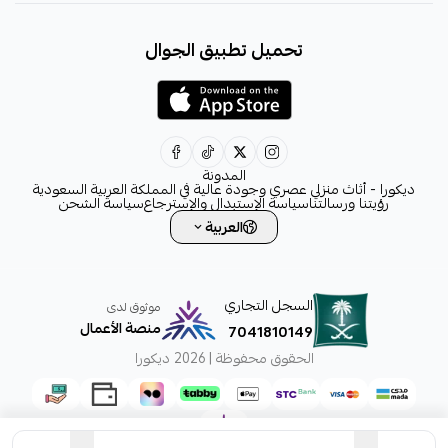
+966531828315
تحميل تطبيق الجوال
+966531828315
+966554076989
decora6586@gmail.com
0531828315
المدونة
ديكورا - أثاث منزلي عصري وجودة عالية في المملكة العربية السعودية
رؤيتنا ورسالتنا
سياسة الإستبدال والإسترجاع
سياسة الشحن
العربية
السجل التجاري
موثوق لدى
منصة الأعمال
7041810149
الحقوق محفوظة | 2026
ديكورا