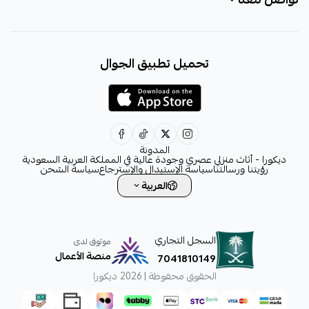
+966531828315
تحميل تطبيق الجوال
+966531828315
+966554076989
decora6586@gmail.com
0531828315
المدونة
ديكورا - أثاث منزلي عصري وجودة عالية في المملكة العربية السعودية
رؤيتنا ورسالتنا
سياسة الإستبدال والإسترجاع
سياسة الشحن
العربية
السجل التجاري
موثوق لدى
منصة الأعمال
7041810149
الحقوق محفوظة | 2026
ديكورا