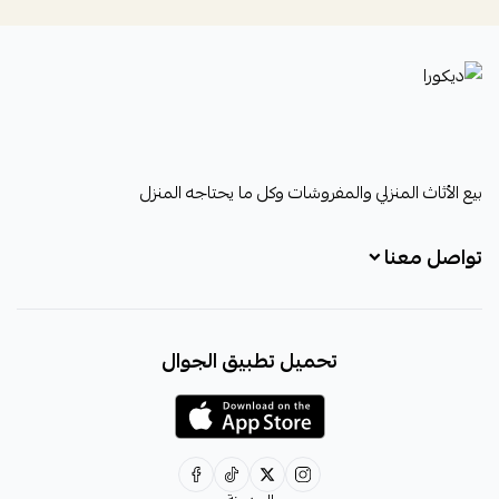
ديكورا
بيع الأثاث المنزلي والمفروشات وكل ما يحتاجه المنزل
تواصل معنا
+966531828315
تحميل تطبيق الجوال
+966531828315
+966554076989
decora6586@gmail.com
0531828315