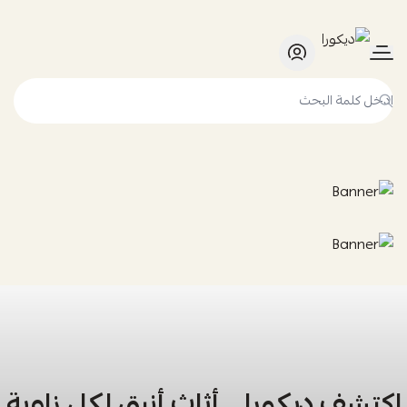
ديكورا
اكتشف ديكورا… أثاث أنيق لكل زاوية