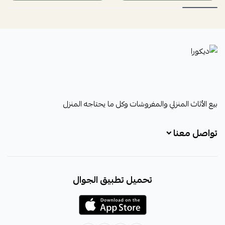
ديكورا
بيع الأثاث المنزلي والمفروشات وكل ما يحتاجه المنزل
تواصل معنا
+966531828315
تحميل تطبيق الجوال
+966531828315
+966554076989
decora6586@gmail.com