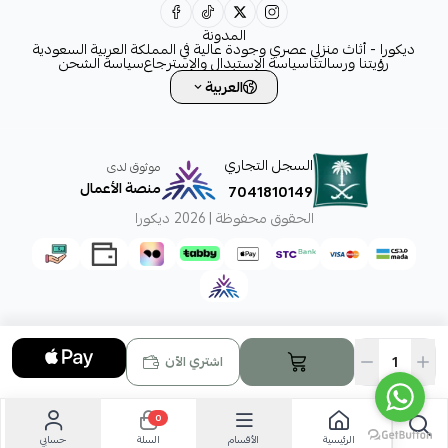
0531828315
المدونة
ديكورا - أثاث منزلي عصري وجودة عالية في المملكة العربية السعودية
رؤيتنا ورسالتنا
سياسة الإستبدال والإسترجاع
سياسة الشحن
العربية
السجل التجاري
موثوق لدى
منصة الأعمال
7041810149
الحقوق محفوظة | 2026
ديكورا
اشتري الآن
0
الرئيسية
الأقسام
حسابي