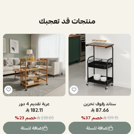
منتجات قد تعجبك
ستاند رفوف تخزين
عربة تقديم 4 دور
182.11
87.66
خصم
37
%
خصم
23
%
238.05
139.15
إضافة للسلة
إضافة للسلة