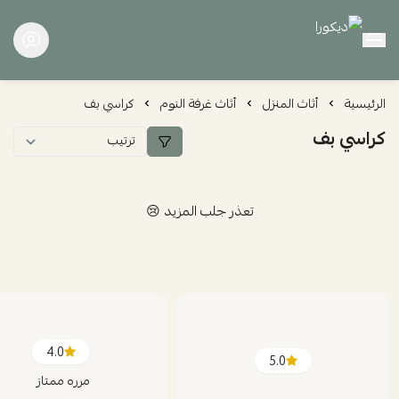
ديكورا
الرئيسية
أثاث المنزل
أثاث غرفة النوم
كراسي بف
كراسي بف
تعذر جلب المزيد 😢
4.0
5.0
مرره ممتاز