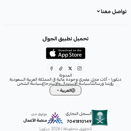
تواصل معنا
+966531828315
تحميل تطبيق الجوال
+966531828315
+966554076989
decora6586@gmail.com
0531828315
المدونة
ديكورا - أثاث منزلي عصري وجودة عالية في المملكة العربية السعودية
رؤيتنا ورسالتنا
سياسة الإستبدال والإسترجاع
سياسة الشحن
العربية
السجل التجاري
موثوق لدى
منصة الأعمال
7041810149
الحقوق محفوظة | 2026
ديكورا