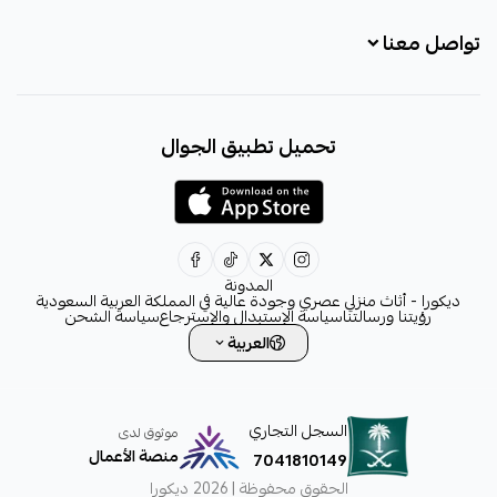
تواصل معنا
+966531828315
تحميل تطبيق الجوال
+966531828315
+966554076989
decora6586@gmail.com
0531828315
المدونة
ديكورا - أثاث منزلي عصري وجودة عالية في المملكة العربية السعودية
رؤيتنا ورسالتنا
سياسة الإستبدال والإسترجاع
سياسة الشحن
العربية
السجل التجاري
موثوق لدى
منصة الأعمال
7041810149
الحقوق محفوظة | 2026
ديكورا