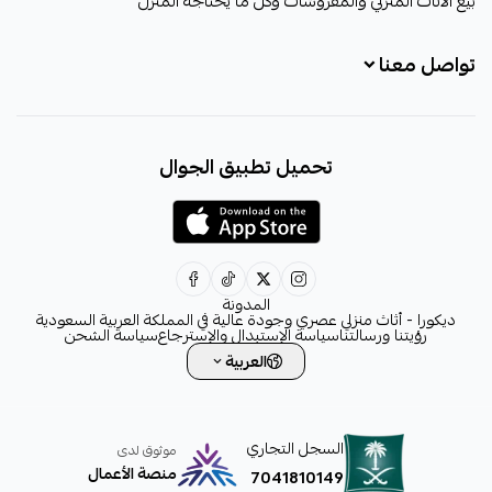
بيع الأثاث المنزلي والمفروشات وكل ما يحتاجه المنزل
تواصل معنا
+966531828315
تحميل تطبيق الجوال
+966531828315
+966554076989
decora6586@gmail.com
0531828315
المدونة
ديكورا - أثاث منزلي عصري وجودة عالية في المملكة العربية السعودية
رؤيتنا ورسالتنا
سياسة الإستبدال والإسترجاع
سياسة الشحن
العربية
السجل التجاري
موثوق لدى
منصة الأعمال
7041810149