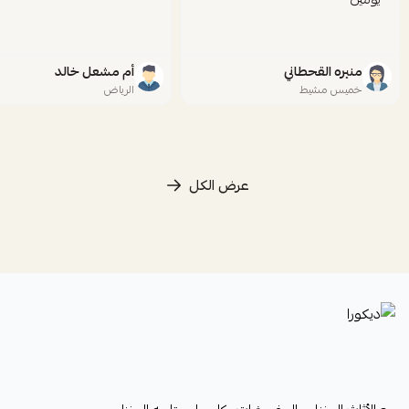
منيره القحطاني
أم مشعل خالد
خميس مشيط
الرياض
عرض الكل
ديكورا