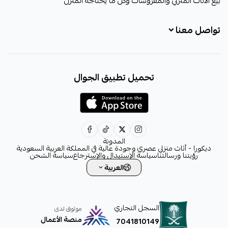
بيع الأثاث المنزلي والمفروشات وكل ما يحتاجه المنزل
تواصل معنا
+966531828315
تحميل تطبيق الجوال
+966531828315
+966554076989
decora6586@gmail.com
0531828315
المدونة
ديكورا - أثاث منزلي عصري وجودة عالية في المملكة العربية السعودية
رؤيتنا ورسالتنا
سياسة الإستبدال والإسترجاع
سياسة الشحن
العربية
السجل التجاري
موثوق لدى
منصة الأعمال
7041810149