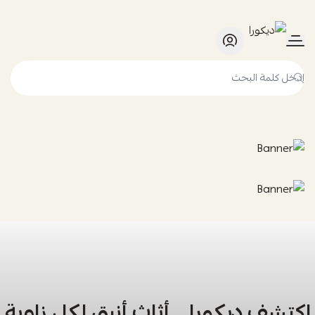
ديكورا
اكتشف ديكورا… أثاث أنيق لكل زاوية