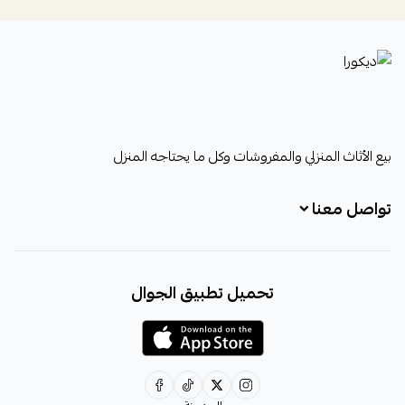
ديكورا
بيع الأثاث المنزلي والمفروشات وكل ما يحتاجه المنزل
تواصل معنا
+966531828315
تحميل تطبيق الجوال
+966531828315
+966554076989
decora6586@gmail.com
0531828315