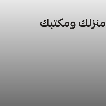
 منزلك ومكتبك