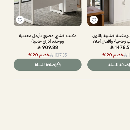
 ومكتبة خشبية باللون
مكتب خشبي عصري بأرجل معدنية
ب زجاجية وأقفال أمان
ووحدة أدراج جانبية
909.88
1478.5
خصم
20
%
خصم
20
%
1137.35
إضافة للسلة
إضافة للسلة