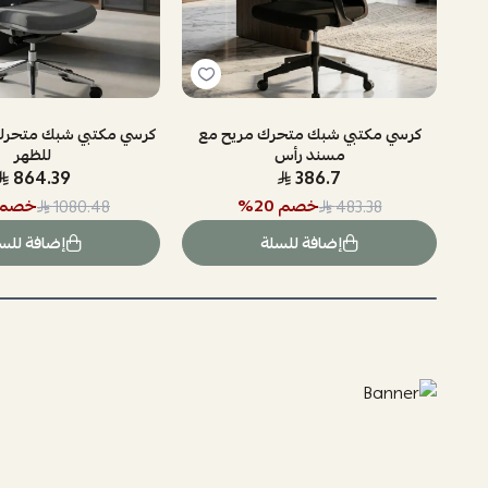
كرسي مكتبي شبك متحرك مريح مع
كرسي مكتبي شبك متحرك
مسند رأس
للظهر
864.39
386.7
خصم
20
%
خصم
1080.48
483.38
إضافة للسلة
إضافة للس