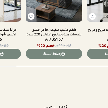
 مريح ومريح
طقم مكتب تنفيذي فاخر خشبي
خزانة ملفات
بلمسات جلد رصاصي (مقاس 220 سم)
الأبيض بأبوا
6
7051.57
20
%
خصم
20
%
1848.2
8814.46
لة
إضافة للسلة