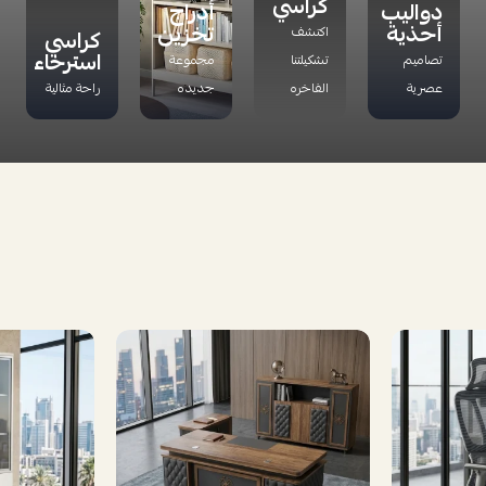
كراسي
دواليب
أدراج
أحذية
تخزين
اكتشف
كراسي
استرخاء
تصاميم
تشكيلتنا
مجموعة
عصرية
الفاخره
جديده
راحة مثالية