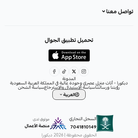
تواصل معنا
+966531828315
تحميل تطبيق الجوال
+966531828315
+966554076989
decora6586@gmail.com
0531828315
المدونة
ديكورا - أثاث منزلي عصري وجودة عالية في المملكة العربية السعودية
رؤيتنا ورسالتنا
سياسة الإستبدال والإسترجاع
سياسة الشحن
العربية
السجل التجاري
موثوق لدى
منصة الأعمال
7041810149
الحقوق محفوظة | 2026
ديكورا