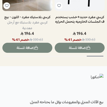
كرسي مفرد حديد+خشب يستخدم
كرسي بلاستيك مفرد - اللون - بيج
ف الجلسات الخارجيه يتحمل الحراره
كرسي مفرد بلاستيك مع أرجل
والمطر
معدنية
196.4
196.4
خصم
41
%
خصم
41
%
330.63
330.63
إضافة للسلة
إضافة للسلة
ديكورا
بيع الأثاث المنزلي والمفروشات وكل ما يحتاجه المنزل