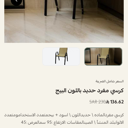
السعر شامل الضريبة
كرسي مفرد حديد باللون البيج
230 SAR
136.62
كرسي مفردالماده \ حديداللون \ اسود + بيجمتعدد الاستخدامومتعدد
الالوانبلد المنشأ \ الصينالمقاسات :الارتفاع :95 سمالعرض :45