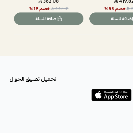
362.08
419.8
خصم
55
%
خصم
19
%
447.01
9
إضافة للسلة
إضافة للسلة
تحميل تطبيق الجوال