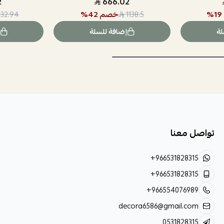
2
666.02
19
%
خصم
42
%
32.94
1138.5
لة
إضافة للسلة
تواصل معنا
+966531828315
+966531828315
+966554076989
decora6586@gmail.com
0531828315