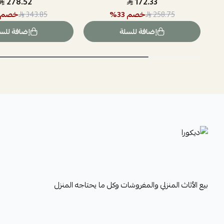
278.52
172.33
خصم
33
%
خصم
343.85
258.75
إضافة للسلة
إضافة للس
ديكورا
بيع الأثاث المنزلي والمفروشات وكل ما يحتاجه المنزل