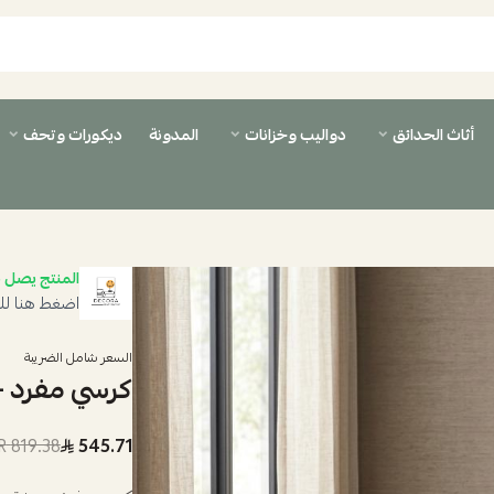
أثاث الحدائق
دواليب وخزانات
المدونة
ديكورات وتحف
المنتج يصل ب
اضغط هنا لل
السعر شامل الضريبة
كرسي مفرد -
819.38 SAR
545.71