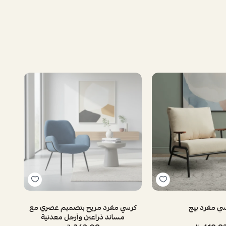
ي مفرد بيج
كرسي مفرد مريح بتصميم عصري مع
مساند ذراعين وأرجل معدنية