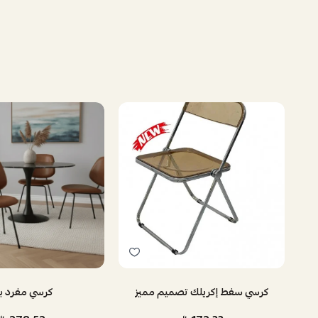
 اصفر +اسود C-11
كرسي سفط إكريلك تصميم مميز
كرسي مفرد ب