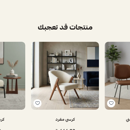
منتجات قد تعجبك
ني
كرسي مفرد
كرس