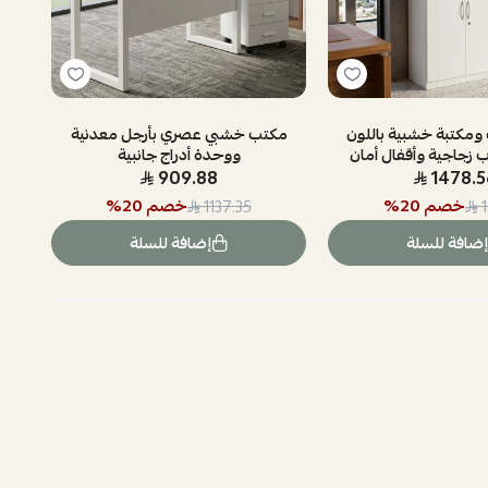
 ومكتبة خشبية باللون
مكتب خشبي عصري بأرجل معدنية
ب زجاجية وأقفال أمان
ووحدة أدراج جانبية
909.88
1478.5
خصم
20
%
خصم
20
%
1137.35
إضافة للسلة
إضافة للسلة