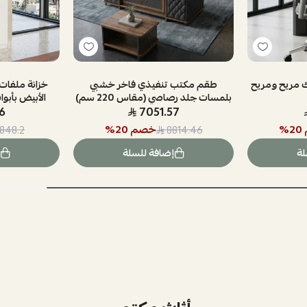
 مريح ومريح
طقم مكتب تنفيذي فاخر خشبي
خزانة ملفات
بلمسات جلد رصاصي (مقاس 220 سم)
الأبيض بأبوا
6
7051.57
20
%
خصم
20
%
1848.2
8814.46
لة
إضافة للسلة