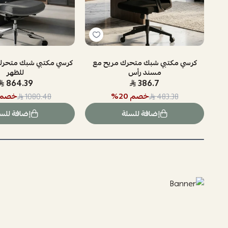
كرسي مكتبي شبك متحرك مريح مع
كرسي مكتبي شبك متحرك
مسند رأس
للظهر
864.39
386.7
خصم
20
%
خصم
1080.48
483.38
إضافة للسلة
إضافة للس