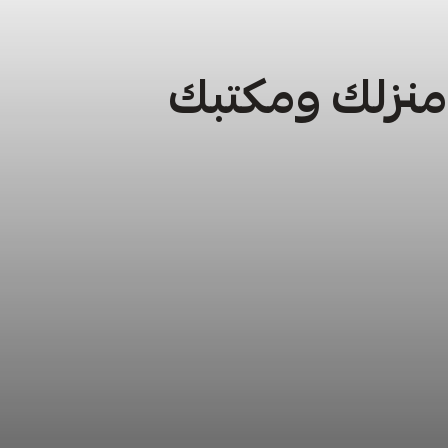
 منزلك ومكتبك