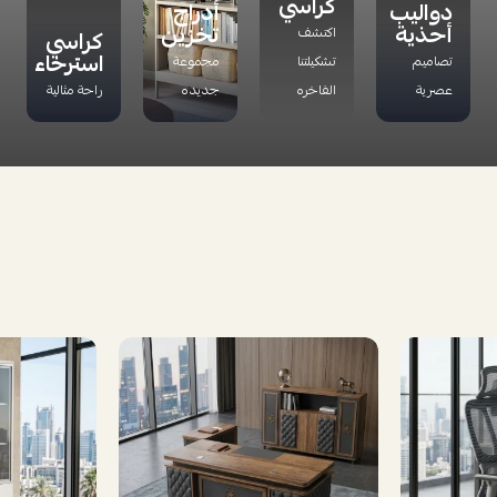
كراسي
دواليب
أدراج
أحذية
تخزين
اكتشف
كراسي
استرخاء
تصاميم
تشكيلتنا
مجموعة
عصرية
الفاخره
جديده
راحة مثالية