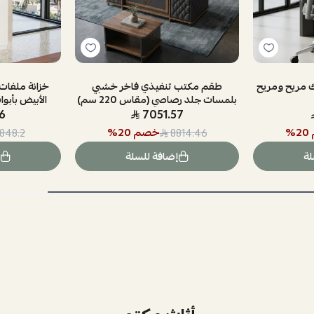
 مريح ومريح
طقم مكتب تنفيذي فاخر خشبي
خزانة ملفات
بلمسات جلد رصاصي (مقاس 220 سم)
الأبيض بأبوا
6
7051.57
20
%
خصم
20
%
1848.2
8814.46
لة
إضافة للسلة