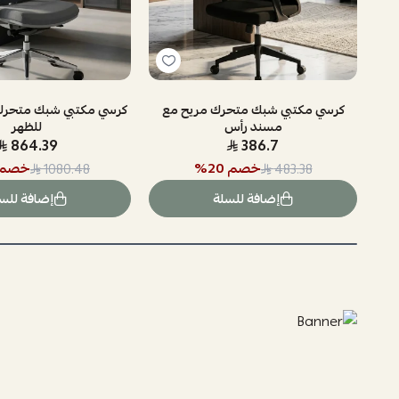
كرسي مكتبي شبك متحرك مريح مع
كرسي مكتبي شبك متحرك
مسند رأس
للظهر
864.39
386.7
خصم
20
%
خصم
1080.48
483.38
إضافة للسلة
إضافة للس