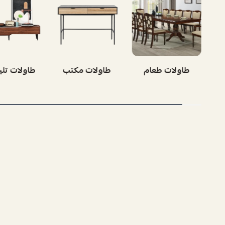
طاولات مكتب
طاولات تليفزيون
طاولات ق