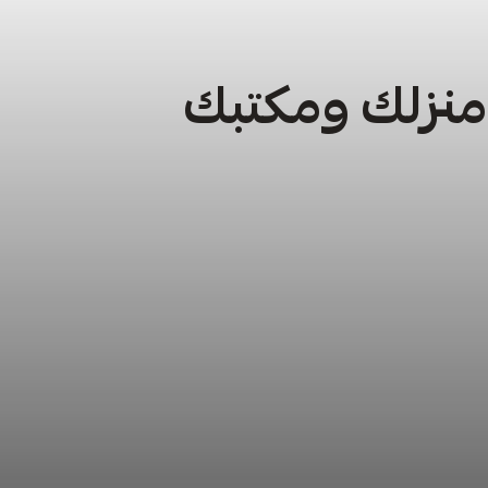
 منزلك ومكتبك