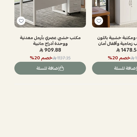
 ومكتبة خشبية باللون
مكتب خشبي عصري بأرجل معدنية
ب زجاجية وأقفال أمان
ووحدة أدراج جانبية
909.88
1478.5
خصم
20
%
خصم
20
%
1137.35
إضافة للسلة
إضافة للسلة