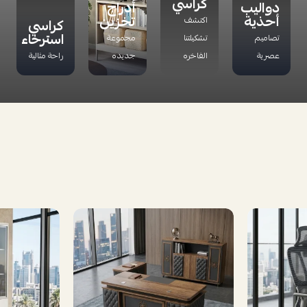
كراسي
دواليب
أدراج
أحذية
تخزين
اكتشف
كراسي
استرخاء
تصاميم
تشكيلتنا
مجموعة
عصرية
الفاخره
جديده
راحة مثالية