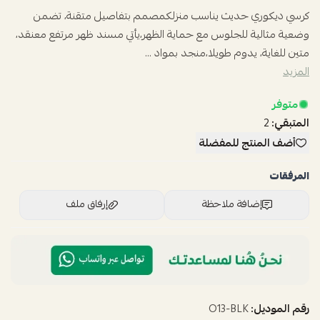
كرسي ديكوري حديث يناسب منزلكمصمم بتفاصيل متقنة، تضمن
وضعية مثالية للجلوس مع حماية الظهر،يأتي مسند ظهر مرتفع معنقد،
متين للغاية، يدوم طويلا،منجد بمواد ...
المزيد
متوفر
المتبقي:
2
أضف المنتج للمفضلة
المرفقات
إضافة ملاحظة
إرفاق ملف
اسحب و افلت الملف هنا
استعراض
رقم الموديل:
O13-BLK