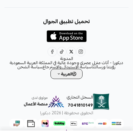
+966531828315
تحميل تطبيق الجوال
+966531828315
+966554076989
decora6586@gmail.com
0531828315
المدونة
ديكورا - أثاث منزلي عصري وجودة عالية في المملكة العربية السعودية
رؤيتنا ورسالتنا
سياسة الإستبدال والإسترجاع
سياسة الشحن
العربية
السجل التجاري
موثوق لدى
منصة الأعمال
7041810149
الحقوق محفوظة | 2026
ديكورا