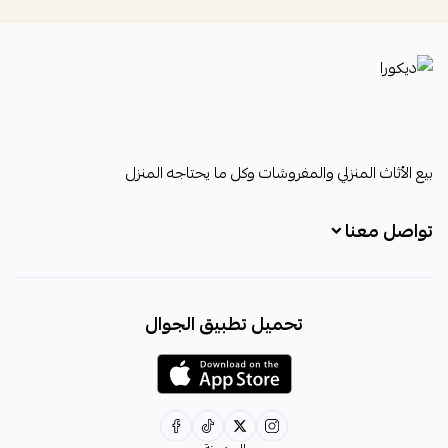
ديكورا
بيع الأثاث المنزلي والمفروشات وكل ما يحتاجه المنزل
تواصل معنا
+966531828315
تحميل تطبيق الجوال
+966531828315
+966554076989
decora6586@gmail.com
0531828315