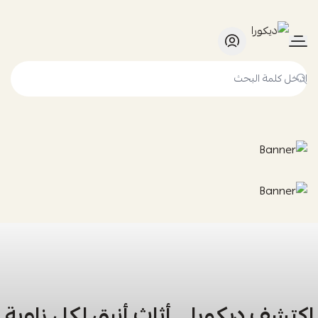
ديكورا
اكتشف ديكورا… أثاث أنيق لكل زاوية