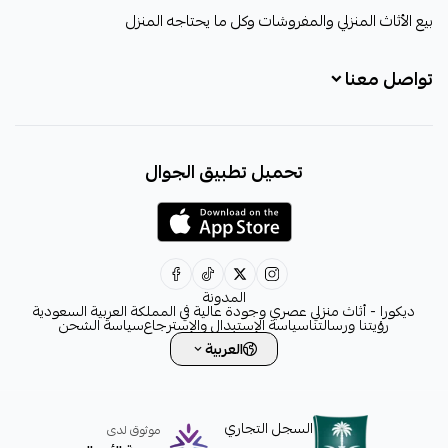
ديكورا
بيع الأثاث المنزلي والمفروشات وكل ما يحتاجه المنزل
تواصل معنا
+966531828315
تحميل تطبيق الجوال
+966531828315
+966554076989
decora6586@gmail.com
0531828315
المدونة
ديكورا - أثاث منزلي عصري وجودة عالية في المملكة العربية السعودية
رؤيتنا ورسالتنا
سياسة الإستبدال والإسترجاع
سياسة الشحن
العربية
السجل التجاري
موثوق لدى